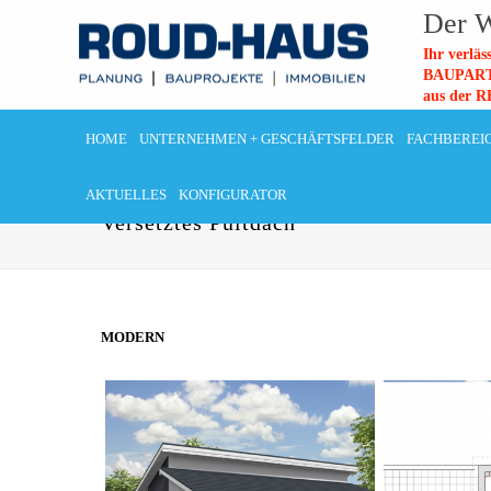
Der W
Ihr verl
BAUPAR
aus der
HOME
UNTERNEHMEN + GESCHÄFTSFELDER
FACHBEREI
AKTUELLES
KONFIGURATOR
Versetztes Pultdach
MODERN